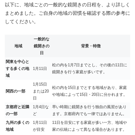
以下に、地域ごとの一般的な鏡開きの日程を、より詳しく
まとめました。ご自身の地域の習慣を確認する際の参考に
してください。
一般的な
地域
鏡開きの
背景・特徴
日
関東を中心と
松の内を1月7日までとし、その後の11日に
する多くの地
1月11日
鏡開きを行う家庭が多いです。
域
1月15日
松の内を15日までとする地域があり、家庭
関西の一部
または20
や地域によって15日・20日に分かれます。
日
京都府と近隣
1月4日な
早い時期に鏡開きを行う独自の風習があり
の一部
ど
ます。京都府内でも一律ではありません。
九州の多くの
1月11日
11日を目安にする家庭が多い一方、地域や
地域
が目安
家の伝統によって異なる場合があります。