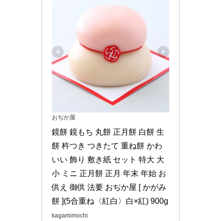
おぢか屋
鏡餅 鏡もち 丸餅 正月餅 白餅 生
餅 杵つき つきたて 重ね餅 かわ
いい 飾り 敷き紙 セット 特大 大 
小 ミニ 正月餅 正月 年末 年始 お
供え 御供 法要 おぢか屋 [ かがみ
餅 ](5合重ね〈紅白〉白×紅) 900g
kagamimochi