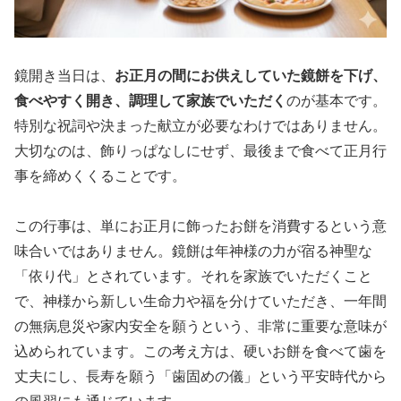
鏡開き当日は、
お正月の間にお供えしていた鏡餅を下げ、
食べやすく開き、調理して家族でいただく
のが基本です。
特別な祝詞や決まった献立が必要なわけではありません。
大切なのは、飾りっぱなしにせず、最後まで食べて正月行
事を締めくくることです。
この行事は、単にお正月に飾ったお餅を消費するという意
味合いではありません。鏡餅は年神様の力が宿る神聖な
「依り代」とされています。それを家族でいただくこと
で、
神様から新しい生命力や福を分けていただき、一年間
の無病息災や家内安全を願う
という、非常に重要な意味が
込められています。この考え方は、硬いお餅を食べて歯を
丈夫にし、長寿を願う「歯固めの儀」という平安時代から