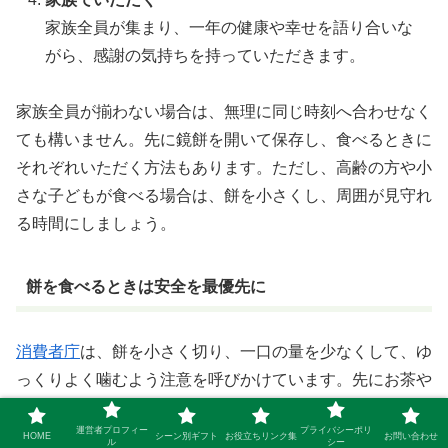
家族全員が集まり、一年の健康や幸せを語り合いな
がら、感謝の気持ちを持っていただきます。
家族全員が揃わない場合は、無理に同じ時刻へ合わせなく
ても構いません。先に鏡餅を開いて保存し、食べるときに
それぞれいただく方法もあります。ただし、高齢の方や小
さな子どもが食べる場合は、餅を小さくし、周囲が見守れ
る時間にしましょう。
餅を食べるときは安全を最優先に
消費者庁
は、餅を小さく切り、一口の量を少なくして、ゆ
っくりよく噛むよう注意を呼びかけています。先にお茶や
汁物で喉を潤すのは役立ちますが、噛まずに飲み物で流し
運営者プロフィー
プライバシーポリ
込むのは危険です。特に高齢の方が食べるときは、周囲が
HOME
シーン別ギフト
お役立ちリンク集
お問い合わせ
ル
シー