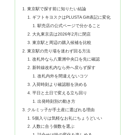
東京駅で探す前に知りたい結論
ギフトキヨスクはPLUSTA Gift表記に変化
駅売店の公式ページで分かること
大丸東京店は2026年2月に閉店
東京駅と周辺の購入候補を比較
東京駅の売り場を迷わず回る方法
改札外なら八重洲中央口を先に確認
新幹線改札内なら外へ戻らず探す
改札内外を間違えないコツ
入荷時刻より確認順を決める
平日と土日で変える立ち回り
出発時刻別の動き方
クルミッ子が手土産に選ばれる理由
5個入りは気軽なお礼にちょうどいい
人数に合う個数を選ぶ
詰合せは味の変化を楽しめる