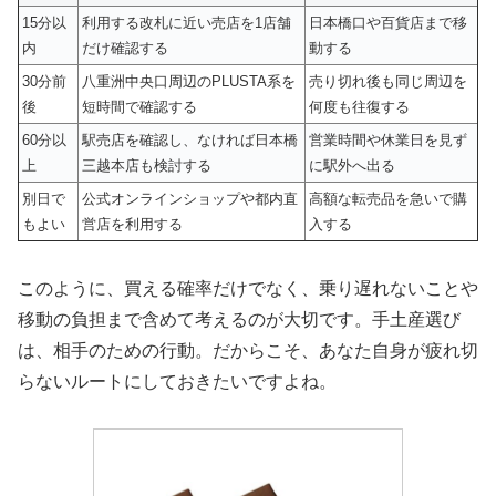
15分以
利用する改札に近い売店を1店舗
日本橋口や百貨店まで移
内
だけ確認する
動する
30分前
八重洲中央口周辺のPLUSTA系を
売り切れ後も同じ周辺を
後
短時間で確認する
何度も往復する
60分以
駅売店を確認し、なければ日本橋
営業時間や休業日を見ず
上
三越本店も検討する
に駅外へ出る
別日で
公式オンラインショップや都内直
高額な転売品を急いで購
もよい
営店を利用する
入する
このように、買える確率だけでなく、乗り遅れないことや
移動の負担まで含めて考えるのが大切です。手土産選び
は、相手のための行動。だからこそ、あなた自身が疲れ切
らないルートにしておきたいですよね。