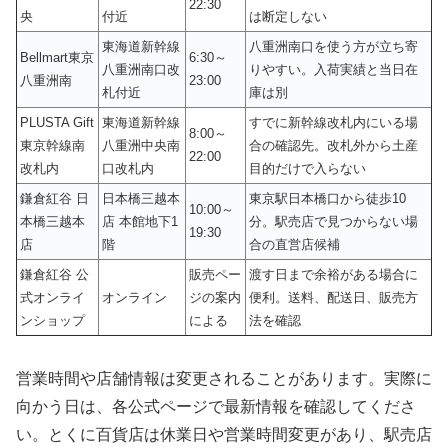
22:30
央
付近
は断定しない
東海道新幹線
八重洲南口を使う方が立ち寄
Bellmart東京
6:30～
八重洲南口改
りやすい。入荷実績と当日在
八重洲南
23:00
札付近
庫は別
PLUSTA Gift
東海道新幹線
すでに新幹線改札内にいる場
8:00～
東京幹線南
八重洲中央南
合の確認先。改札外から土産
22:00
改札内
口改札内
目的だけで入らない
鎌倉紅谷 日
日本橋三越本
東京駅日本橋口から徒歩10
10:00～
本橋三越本
店 本館地下1
分。駅売店で見つからない場
19:30
店
階
合の直営店候補
鎌倉紅谷 公
販売ペー
渡す日まで余裕がある場合に
式オンライ
オンライン
ジの案内
便利。送料、配送日、販売方
ンショップ
による
法を確認
営業時間や店舗情報は変更されることがあります。実際に
向かう日は、各公式ページで最新情報を確認してくださ
い。とくに百貨店は休業日や営業時間変更があり、駅売店