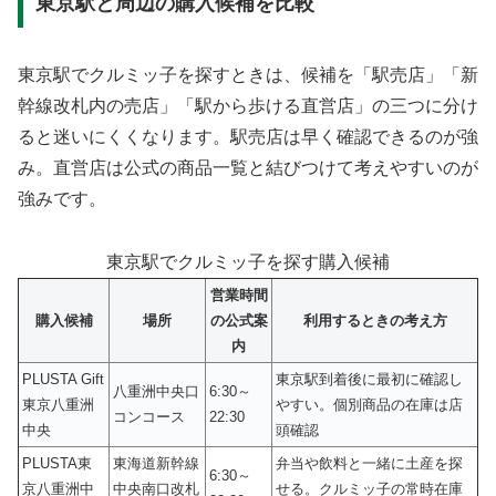
東京駅と周辺の購入候補を比較
東京駅でクルミッ子を探すときは、候補を「駅売店」「新
幹線改札内の売店」「駅から歩ける直営店」の三つに分け
ると迷いにくくなります。駅売店は早く確認できるのが強
み。直営店は公式の商品一覧と結びつけて考えやすいのが
強みです。
東京駅でクルミッ子を探す購入候補
営業時間
購入候補
場所
の公式案
利用するときの考え方
内
PLUSTA Gift
東京駅到着後に最初に確認し
八重洲中央口
6:30～
東京八重洲
やすい。個別商品の在庫は店
コンコース
22:30
中央
頭確認
PLUSTA東
東海道新幹線
弁当や飲料と一緒に土産を探
6:30～
京八重洲中
中央南口改札
せる。クルミッ子の常時在庫