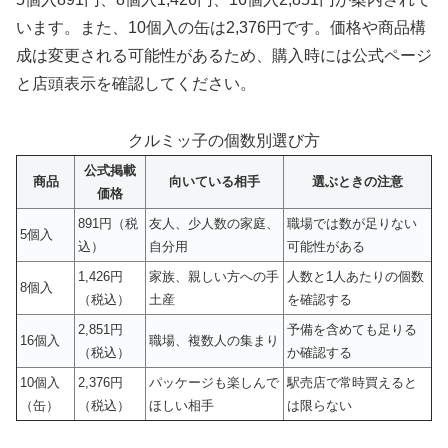
います。また、10個入の缶は2,376円です。価格や商品構
成は変更される可能性があるため、購入時には公式ページ
と店頭表示を確認してください。
クルミッ子の個数別選び方
公式掲載
商品
向いている相手
選ぶときの注意
価格
891円（税
友人、少人数の家庭、
職場では数が足りない
5個入
込）
自分用
可能性がある
1,426円
家族、親しい方への手
人数と1人あたりの個数
8個入
（税込）
土産
を確認する
2,851円
予備を含めても足りる
16個入
職場、複数人の集まり
（税込）
か確認する
10個入
2,376円
パッケージも楽しんで
駅売店で常時買えると
（缶）
（税込）
ほしい相手
は限らない