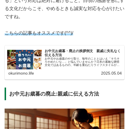
る」という対応は絶対に避けること。日頃の感謝を形にす
る文化だからこそ、やめるときも誠実な対応を心がけたい
ですね。
こちらの記事もオススメです(^^)/
お中元お歳暮・廃止の挨拶例文 親戚に失礼なく
伝える方法
お中元やお歳暮のやり取り、毎年のこととはいえ「そろそ
ろやめたいな…」と悩んでいませんか？日本の素敵な贈答
文化ではあるものの、年齢を重ねたりライフスタイルが変
わったりすると、金銭的にも体力的にも負担になってくる
ものですよね。特に親戚との関係だ...
okurimono.life
2025.05.04
お中元お歳暮の廃止:親戚に伝える方法