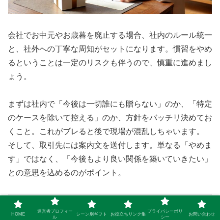
会社でお中元やお歳暮を廃止する場合、社内のルール統一
と、社外への丁寧な周知がセットになります。慣習をやめ
るということは一定のリスクも伴うので、慎重に進めまし
ょう。
まずは社内で「今後は一切誰にも贈らない」のか、「特定
のケースを除いて控える」のか、方針をバッチリ決めてお
くこと。これがブレると後で現場が混乱しちゃいます。
そして、取引先には案内文を送付します。単なる「やめま
す」ではなく、「今後もより良い関係を築いていきたい」
との意思を込めるのがポイント。
拝啓
運営者プロフィー
プライバシーポリ
HOME
シーン別ギフト
お役立ちリンク集
お問い合わせ
ル
シー
貴社ますますご清栄のこととお慶び申し上げます。