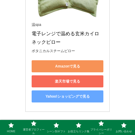
温spa
電子レンジで温める玄米カイロ 
ネックピロー
ボタニカルスチームピロー
Amazonで見る
楽天市場で見る
Yahoo!ショッピングで見る
7. 足元を冷やしにくい足首ウォーマー
運営者プロフィー
プライバシーポリ
HOME
シーン別ギフト
お役立ちリンク集
お問い合わせ
ル
シー