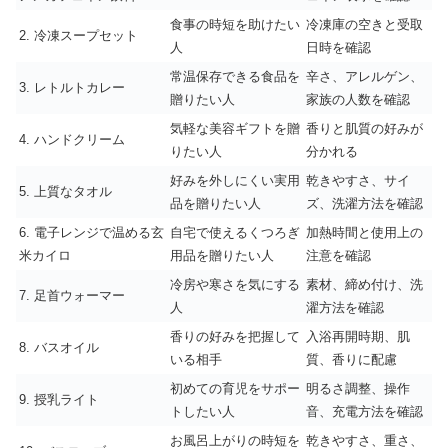
食事の時短を助けたい
冷凍庫の空きと受取
2. 冷凍スープセット
人
日時を確認
常温保存できる食品を
辛さ、アレルゲン、
3. レトルトカレー
贈りたい人
家族の人数を確認
気軽な美容ギフトを贈
香りと肌質の好みが
4. ハンドクリーム
りたい人
分かれる
好みを外しにくい実用
乾きやすさ、サイ
5. 上質なタオル
品を贈りたい人
ズ、洗濯方法を確認
6. 電子レンジで温める玄
自宅で使えるくつろぎ
加熱時間と使用上の
米カイロ
用品を贈りたい人
注意を確認
冷房や寒さを気にする
素材、締め付け、洗
7. 足首ウォーマー
人
濯方法を確認
香りの好みを把握して
入浴再開時期、肌
8. バスオイル
いる相手
質、香りに配慮
初めての育児をサポー
明るさ調整、操作
9. 授乳ライト
トしたい人
音、充電方法を確認
お風呂上がりの時短を
乾きやすさ、重さ、