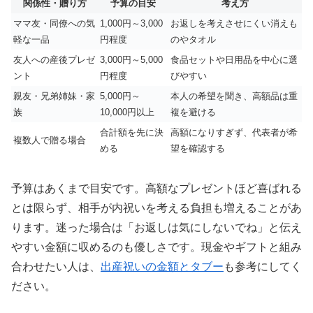
関係性・贈り方
予算の目安
考え方
ママ友・同僚への気
1,000円～3,000
お返しを考えさせにくい消えも
軽な一品
円程度
のやタオル
友人への産後プレゼ
3,000円～5,000
食品セットや日用品を中心に選
ント
円程度
びやすい
親友・兄弟姉妹・家
5,000円～
本人の希望を聞き、高額品は重
族
10,000円以上
複を避ける
合計額を先に決
高額になりすぎず、代表者が希
複数人で贈る場合
める
望を確認する
予算はあくまで目安です。高額なプレゼントほど喜ばれる
とは限らず、相手が内祝いを考える負担も増えることがあ
ります。迷った場合は「お返しは気にしないでね」と伝え
やすい金額に収めるのも優しさです。現金やギフトと組み
合わせたい人は、
出産祝いの金額とタブー
も参考にしてく
ださい。