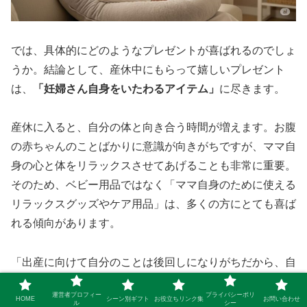
では、具体的にどのようなプレゼントが喜ばれるのでしょ
うか。結論として、産休中にもらって嬉しいプレゼント
は、
「妊婦さん自身をいたわるアイテム」
に尽きます。
産休に入ると、自分の体と向き合う時間が増えます。お腹
の赤ちゃんのことばかりに意識が向きがちですが、ママ自
身の心と体をリラックスさせてあげることも非常に重要。
そのため、ベビー用品ではなく「ママ自身のために使える
リラックスグッズやケア用品」は、多くの方にとても喜ば
れる傾向があります。
「出産に向けて自分のことは後回しになりがちだから、自
分向けのプレゼントをもらった時はすごく嬉しかった！」
運営者プロフィー
プライバシーポリ
という先輩ママの声は本当に多いんです。赤ちゃん用品は
HOME
シーン別ギフト
お役立ちリンク集
お問い合わせ
ル
シー