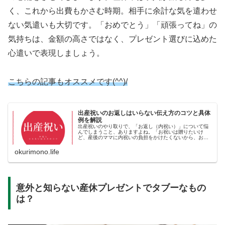
く、これから出費もかさむ時期。相手に余計な気を遣わせ
ない気遣いも大切です。「おめでとう」「頑張ってね」の
気持ちは、金額の高さではなく、プレゼント選びに込めた
心遣いで表現しましょう。
こちらの記事もオススメです(^^)/
出産祝いのお返しはいらない伝え方のコツと具体
例を解説
出産祝いのやり取りで、「お返し（内祝い）」について悩
んでしまうこと、ありますよね。「お祝いは贈りたいけ
ど、産後のママに内祝いの負担をかけたくないから、お返
しはいらないと伝えたい」という贈る側のあなた。そし
て、「お祝いはすごく嬉しいけれど、育...
okurimono.life
意外と知らない産休プレゼントでタブーなもの
は？