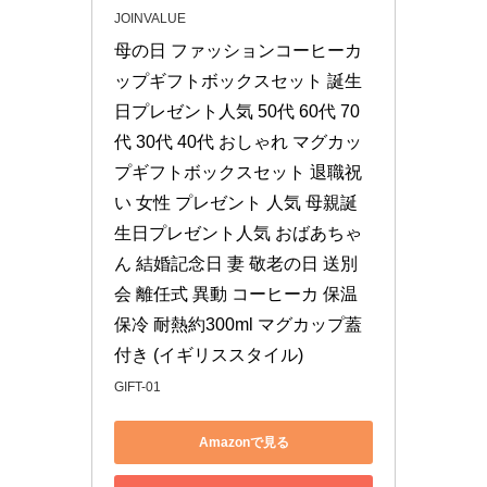
JOINVALUE
母の日 ファッションコーヒーカ
ップギフトボックスセット 誕生
日プレゼント人気 50代 60代 70
代 30代 40代 おしゃれ マグカッ
プギフトボックスセット 退職祝
い 女性 プレゼント 人気 母親誕
生日プレゼント人気 おばあちゃ
ん 結婚記念日 妻 敬老の日 送別
会 離任式 異動 コーヒーカ 保温 
保冷 耐熱約300ml マグカップ蓋
付き (イギリススタイル)
GIFT-01
Amazonで見る