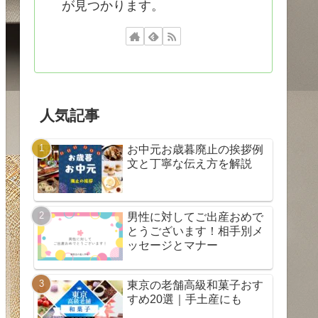
が見つかります。
人気記事
お中元お歳暮廃止の挨拶例
文と丁寧な伝え方を解説
男性に対してご出産おめで
とうございます！相手別メ
ッセージとマナー
東京の老舗高級和菓子おす
すめ20選｜手土産にも