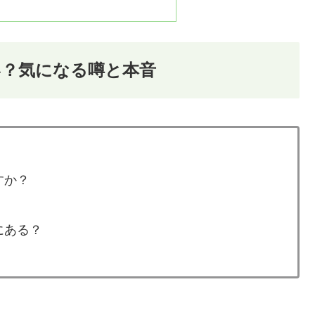
い？気になる噂と本音
すか？
にある？