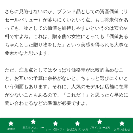
さらに見逃せないのが、ブランド品としての資産価値（リ
セールバリュー）が落ちにくいという点。もし将来何かあ
っても、物としての価値を維持しやすいというのは安心材
料ですよね。これは、贈る側の女性にとっても「価値ある
ちゃんとした贈り物をした」という実感を得られる大事な
要素かなと思います。
ただ、注意点としてはやっぱり価格帯が比較的高めなこ
と。お互いの予算に余裕がないと、ちょっと選びにくいと
いう側面もあります。それに、人気のモデルは店舗に在庫
が少ないこともあるので、「これだ！」と思ったら早めに
問い合わせるなどの準備が必要ですよ。
カルティエを選ぶことで、相手の印象にも深く刻まれる贈
り物になります。彼が心を込めて選んでくれた婚約指輪に
運営者プロフィー
プライバシーポリ
HOME
シーン別ギフト
お役立ちリンク集
お問い合わせ
ル
シー