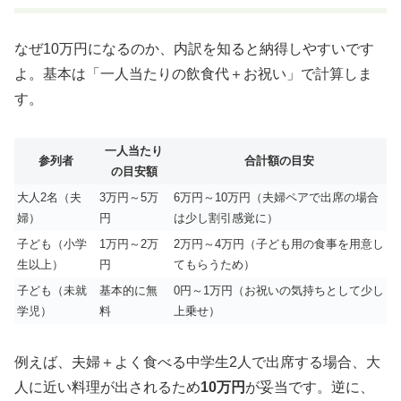
なぜ10万円になるのか、内訳を知ると納得しやすいです
よ。基本は「一人当たりの飲食代＋お祝い」で計算しま
す。
一人当たり
参列者
合計額の目安
の目安額
大人2名（夫
3万円～5万
6万円～10万円（夫婦ペアで出席の場合
婦）
円
は少し割引感覚に）
子ども（小学
1万円～2万
2万円～4万円（子ども用の食事を用意し
生以上）
円
てもらうため）
子ども（未就
基本的に無
0円～1万円（お祝いの気持ちとして少し
学児）
料
上乗せ）
例えば、夫婦＋よく食べる中学生2人で出席する場合、大
人に近い料理が出されるため
10万円
が妥当です。逆に、