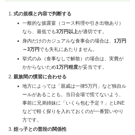
式の規模と内容で判断する
一般的な披露宴（コース料理や引き出物あり）
なら、最低でも
3万円以上
が適切です。
身内だけのカジュアルな食事会の場合は、
1万円
～3万円
でも失礼にあたりません。
挙式のみ（食事なしで解散）の場合は、実費が
かからないため
1万円程度
が妥当です。
親族間の慣習に合わせる
地方によっては「親戚は一律5万円」など独自ル
ールがあることも。当日会場で慌てないよう、
事前に兄弟姉妹に「いくら包む予定？」とLINE
などで軽く探りを入れておくのが一番賢いやり
方です。
姪っ子との普段の関係性