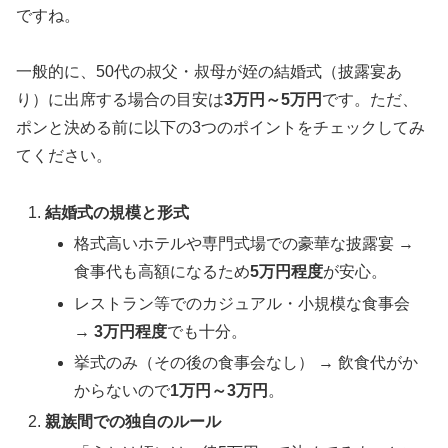
ですね。
一般的に、50代の叔父・叔母が姪の結婚式（披露宴あ
り）に出席する場合の目安は
3万円～5万円
です。ただ、
ポンと決める前に以下の3つのポイントをチェックしてみ
てください。
結婚式の規模と形式
格式高いホテルや専門式場での豪華な披露宴 →
食事代も高額になるため
5万円程度
が安心。
レストラン等でのカジュアル・小規模な食事会
→
3万円程度
でも十分。
挙式のみ（その後の食事会なし） → 飲食代がか
からないので
1万円～3万円
。
親族間での独自のルール