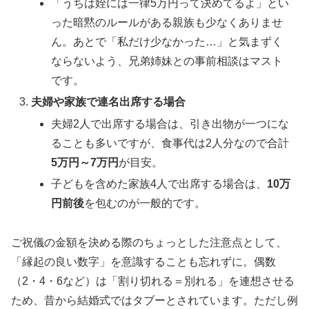
「うちは姪には一律5万円って決めてるよ」とい
った暗黙のルールがある親族も少なくありませ
ん。あとで「私だけ少なかった…」と気まずく
ならないよう、兄弟姉妹との事前相談はマスト
です。
夫婦や家族で連名出席する場合
夫婦2人で出席する場合は、引き出物が一つにな
ることも多いですが、食事代は2人分なので合計
5万円～7万円
が目安。
子どもを含めた家族4人で出席する場合は、
10万
円前後
を包むのが一般的です。
ご祝儀の金額を決める際のちょっとした注意点として、
「縁起の良い数字」を意識することも忘れずに。偶数
（2・4・6など）は「割り切れる＝別れる」を連想させる
ため、昔から結婚式ではタブーとされています。ただし例