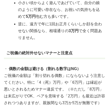
小さい頃からよく遊んであげていて、自分の娘
のように可愛い存在なら、お祝いの気持ちを込
めて
5万円
包む方も多いです。
逆に、遠方で年に1回お正月くらいしか顔を合わ
せない関係なら、相場通りの
3万円
で全く問題あ
りません。
ご祝儀の絶対外せないマナーと注意点
・
偶数の金額は避ける（割れる数字はNG）
ご祝儀の金額は「割り切れる偶数」にならないよう注意し
てください。特に「4（死）万円」や「6万円」は縁起が
悪いとされるためマナー違反です。（※ただし「8万円」
は末広がりでOK、ペアを意味する「2万円」も最近は許容
されつつありますが、親族間なら3万か5万が無難です）