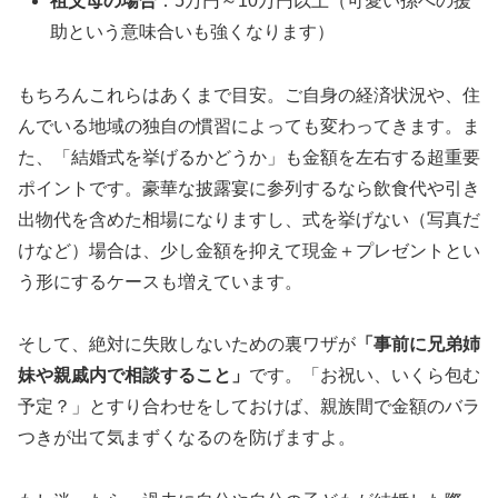
祖父母の場合
：5万円～10万円以上（可愛い孫への援
助という意味合いも強くなります）
もちろんこれらはあくまで目安。ご自身の経済状況や、住
んでいる地域の独自の慣習によっても変わってきます。ま
た、「結婚式を挙げるかどうか」も金額を左右する超重要
ポイントです。豪華な披露宴に参列するなら飲食代や引き
出物代を含めた相場になりますし、式を挙げない（写真だ
けなど）場合は、少し金額を抑えて現金＋プレゼントとい
う形にするケースも増えています。
そして、絶対に失敗しないための裏ワザが
「事前に兄弟姉
妹や親戚内で相談すること」
です。「お祝い、いくら包む
予定？」とすり合わせをしておけば、親族間で金額のバラ
つきが出て気まずくなるのを防げますよ。