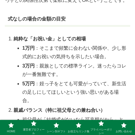
っ子との関係性次第で柔軟に変えてOKということです。
式なしの場合の金額の目安
純粋な「お祝い金」としての相場
1万円
：そこまで頻繁に会わない関係や、少し形
式的にお祝いの気持ちを示したい場合。
3万円
：親族としての標準ライン。迷ったらコレ
が一番無難です。
5万円
：姪っ子をとても可愛がっていて、新生活
の足しにしてほしいという強い思いがある場
合。
親戚バランス（特に祖父母との兼ね合い）
祖父母が「結婚式がないなら可哀想だから」と
ドカンと高額なお祝い（10万円など）を贈るケ
運営者プロフィー
プライバシーポリ
HOME
シーン別ギフト
お役立ちリンク集
お問い合わせ
ル
シー