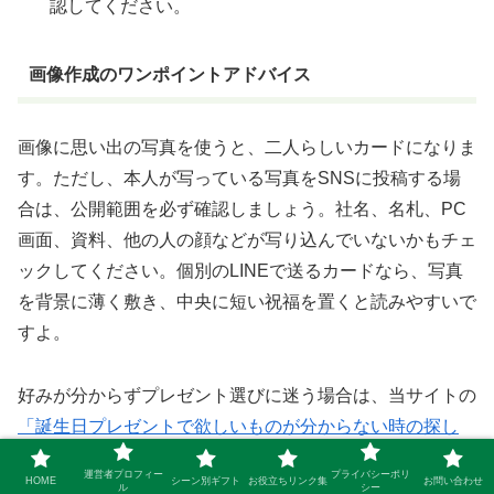
認してください。
画像作成のワンポイントアドバイス
画像に思い出の写真を使うと、二人らしいカードになりま
す。ただし、本人が写っている写真をSNSに投稿する場
合は、公開範囲を必ず確認しましょう。社名、名札、PC
画面、資料、他の人の顔などが写り込んでいないかもチェ
ックしてください。個別のLINEで送るカードなら、写真
を背景に薄く敷き、中央に短い祝福を置くと読みやすいで
すよ。
好みが分からずプレゼント選びに迷う場合は、当サイトの
「誕生日プレゼントで欲しいものが分からない時の探し
方」
も参考になります。転職祝いにも応用できる、予算・
運営者プロフィー
プライバシーポリ
HOME
シーン別ギフト
お役立ちリンク集
お問い合わせ
方向性・避けたい条件の整理方法を紹介しています。
ル
シー