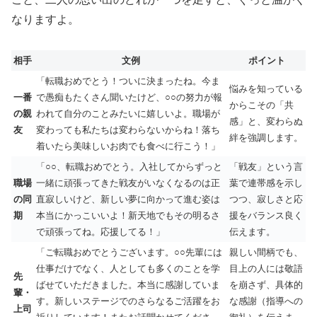
なりますよ。
相手
文例
ポイント
「転職おめでとう！ついに決まったね。今ま
悩みを知っている
一番
で愚痴もたくさん聞いたけど、○○の努力が報
からこその「共
の親
われて自分のことみたいに嬉しいよ。職場が
感」と、変わらぬ
友
変わっても私たちは変わらないからね！落ち
絆を強調します。
着いたら美味しいお肉でも食べに行こう！」
「○○、転職おめでとう。入社してからずっと
「戦友」という言
職場
一緒に頑張ってきた戦友がいなくなるのは正
葉で連帯感を示し
の同
直寂しいけど、新しい夢に向かって進む姿は
つつ、寂しさと応
期
本当にかっこいいよ！新天地でもその明るさ
援をバランス良く
で頑張ってね。応援してる！」
伝えます。
「ご転職おめでとうございます。○○先輩には
親しい間柄でも、
仕事だけでなく、人としても多くのことを学
目上の人には敬語
先
ばせていただきました。本当に感謝していま
を崩さず、具体的
輩・
す。新しいステージでのさらなるご活躍をお
な感謝（指導への
上司