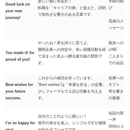
新しい旅に幸あれ！
手紙の結
Good luck on
転職を「キャリアの旅」と捉えた、詩的
び
your new
で前向きな響きのある言葉です。
journey!
花束のメ
ッセージ
やったね！君を誇りに思うよ。
親友への
難関企業への内定や、長い就職活動を経
LINE
You made it! So
て決まった友人へ贈る最大級の賛辞で
二人きり
proud of you!
す。
での会話
これからの成功を祈っています。
先輩への
Best wishes for
“Best wishes”は「幸運を祈る」の定番。
ギフト
your future
少しフォーマルで上品な印象を与えま
寄せ書き
success.
す。
の最後
会話の第
自分のことのように嬉しい！
一声
I’m so happy for
相手の幸せを喜ぶ、シンプルですが感情
SNSのコ
you!
が伝わるフレーズです。