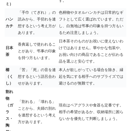
す。
ミ）
「手巾（てぎれ）」の
色柄物やタオルハンカチは日常的なギ
ハン
読みから、手切れを連
フトとして広く選ばれています。ただ
カチ
想するという考え方が
し、白無地は弔事の印象を持つ方もい
あります。
るため注意しましょう。
日本茶そのものがお祝いに使えないわ
香典返しで使われるこ
日本
けではありません。華やかな包装や、
とがあり、弔事の印象
茶
お祝い向けの商品であることが伝わる
を持つ方もいます。
品を選ぶと安心です。
櫛
「苦」「死」の音を連
本人が欲しがっている場合を除き、縁
（く
想するという語呂合わ
起を気にする相手へのサプライズでは
し）
せがあります。
避けるのが無難です。
割れ
物
「割れる」「壊れる」
（ガ
現在はペアグラスや食器も定番です。
ことから、夫婦の別れ
ラ
相手の希望があるか、収納場所に困ら
を連想するという考え
ス・
ないかを優先して判断しましょう。
方があります。
陶