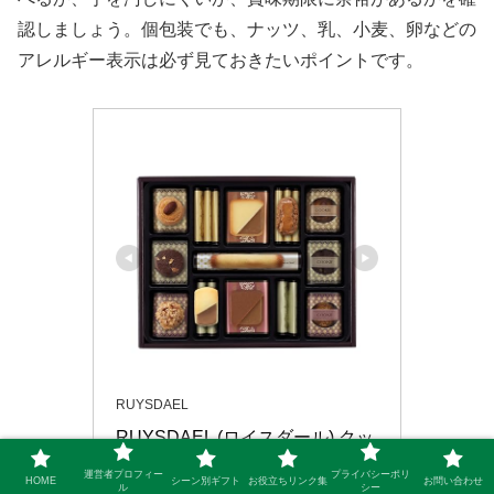
認しましょう。個包装でも、ナッツ、乳、小麦、卵などの
アレルギー表示は必ず見ておきたいポイントです。
RUYSDAEL
RUYSDAEL (ロイスダール) クッ
キー8種類42枚 お歳暮 クリスマ
運営者プロフィー
プライバシーポリ
HOME
シーン別ギフト
お役立ちリンク集
お問い合わせ
ル
シー