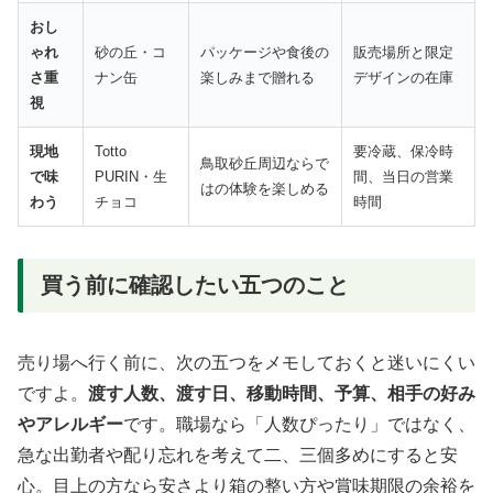
おし
ゃれ
砂の丘・コ
パッケージや食後の
販売場所と限定
さ重
ナン缶
楽しみまで贈れる
デザインの在庫
視
現地
Totto
要冷蔵、保冷時
鳥取砂丘周辺ならで
で味
PURIN・生
間、当日の営業
はの体験を楽しめる
わう
チョコ
時間
買う前に確認したい五つのこと
売り場へ行く前に、次の五つをメモしておくと迷いにくい
ですよ。
渡す人数、渡す日、移動時間、予算、相手の好み
やアレルギー
です。職場なら「人数ぴったり」ではなく、
急な出勤者や配り忘れを考えて二、三個多めにすると安
心。目上の方なら安さより箱の整い方や賞味期限の余裕を