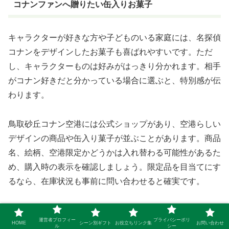
コナンファンへ贈りたい缶入りお菓子
キャラクターが好きな方や子どものいる家庭には、名探偵
コナンをデザインしたお菓子も喜ばれやすいです。ただ
し、キャラクターものは好みがはっきり分かれます。相手
がコナン好きだと分かっている場合に選ぶと、特別感が伝
わります。
鳥取砂丘コナン空港には公式ショップがあり、空港らしい
デザインの商品や缶入り菓子が並ぶことがあります。商品
名、絵柄、空港限定かどうかは入れ替わる可能性があるた
め、購入時の表示を確認しましょう。限定品を目当てにす
るなら、在庫状況も事前に問い合わせると確実です。
缶は食べ終わった後に小物入れとして使えるため、お菓子
運営者プロフィー
プライバシーポリ
HOME
シーン別ギフト
お役立ちリンク集
お問い合わせ
だけでは少し物足りないと感じる方にも向いています。一
ル
シー