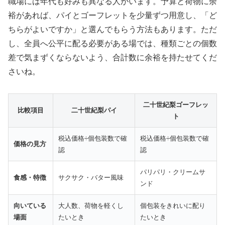
職場には年代も好みも異なる人がいます。予算と荷物に余
裕があれば、パイとゴーフレットを少量ずつ用意し、「ど
ちらがよいですか」と選んでもらう方法もあります。ただ
し、全員へ公平に配る必要がある場では、種類ごとの個数
差で気まずくならないよう、合計数に余裕を持たせてくだ
さいね。
二十世紀梨ゴーフレッ
比較項目
二十世紀梨パイ
ト
税込価格÷個包装数で確
税込価格÷個包装数で確
価格の見方
認
認
パリパリ・クリームサ
食感・特徴
サクサク・バター風味
ンド
向いている
大人数、荷物を軽くし
個包装をきれいに配り
場面
たいとき
たいとき