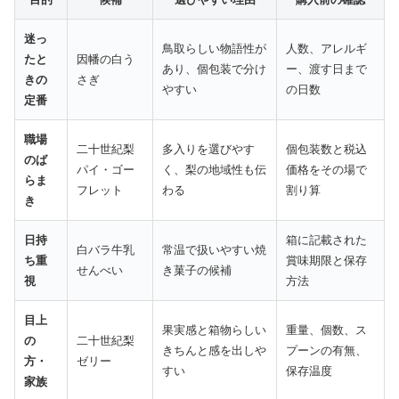
迷っ
鳥取らしい物語性が
人数、アレルギ
たと
因幡の白う
あり、個包装で分け
ー、渡す日まで
きの
さぎ
やすい
の日数
定番
職場
二十世紀梨
多入りを選びやす
個包装数と税込
のば
パイ・ゴー
く、梨の地域性も伝
価格をその場で
らま
フレット
わる
割り算
き
日持
箱に記載された
白バラ牛乳
常温で扱いやすい焼
ち重
賞味期限と保存
せんべい
き菓子の候補
視
方法
目上
果実感と箱物らしい
重量、個数、ス
の
二十世紀梨
きちんと感を出しや
プーンの有無、
方・
ゼリー
すい
保存温度
家族