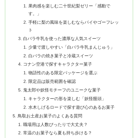
果肉感を楽しむ二十世紀梨ゼリー「感動で
す。」
手軽に梨の風味を楽しむならパイやゴーフレッ
ト
白バラ牛乳を使った濃厚な人気スイーツ
少量で渡しやすい「白バラ牛乳まんじゅう」
白バラの焼き菓子と冷蔵スイーツ
コナン空港で探すキャラクター菓子
物語性のある限定パッケージを選ぶ
限定品は販売範囲を確認
鬼太郎や妖怪モチーフのユニークな菓子
キャラクターの形を楽しむ「妖怪饅頭」
水木しげるロードで探す遊び心のあるお菓子
鳥取お土産お菓子のよくある質問
職場用は人数ぴったりで大丈夫？
常温のお菓子なら夏も持ち歩ける？