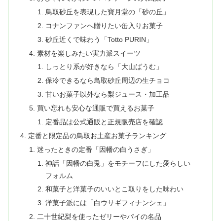
鳥取砂丘を表現した寶月堂の「砂の丘」
コナンファンへ贈りたい缶入りお菓子
砂丘近くで味わう「Totto PURIN」
素材を楽しみたい実力派スイーツ
しっとり系が好きなら「大山ばうむ」
保冷できるなら鳥取砂丘周辺の生チョコ
甘いお菓子以外なら梨ジュース・加工品
買い忘れも安心な通販で買えるお菓子
定番品は公式通販と正規販売店を確認
定番と限定品の鳥取お土産お菓子ランキング
迷ったときの定番「因幡の白うさぎ」
神話「因幡の白兎」をモチーフにした愛らしい
フォルム
和菓子と洋菓子のいいとこ取りをした味わい
洋菓子派には「白ウサギフィナンシェ」
二十世紀梨を使ったゼリーやパイの名品