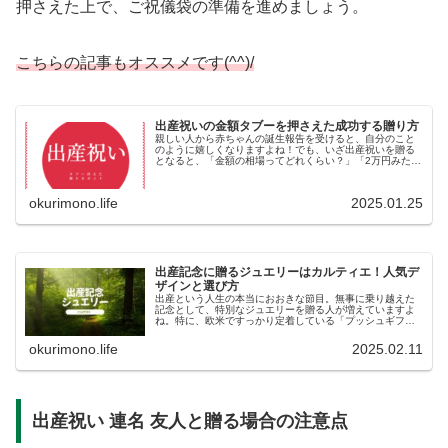
押さえた上で、ご祝儀袋の準備を進めましょう。
こちらの記事もオススメです(^^)/
出産祝いの金額タブーを押さえた成功する贈り方
親しい人から赤ちゃんの誕生報告を受けると、自分のこと
のように嬉しくなりますよね！でも、いざ出産祝いを贈る
となると、「金額の相場ってどれくらい？」「2万円みたい
な偶数はタブーって聞くけど本当？」「そもそも現金をそ
のまま渡すのって失礼じゃないか...
okurimono.life
2025.01.25
出産記念に贈るジュエリーはカルティエ！人気デ
ザインと選び方
出産という人生の本当におおきな節目。無事に乗り越えた
記念として、特別なジュエリーを贈る人が増えていますよ
ね。特に、欧米ですっかり定着している「プッシュギフト
（Push Gift）」という素敵な文化が、最近は日本でも広ま
りつつあって、出産記念...
okurimono.life
2025.02.11
出産祝い 連名 友人と贈る場合の注意点