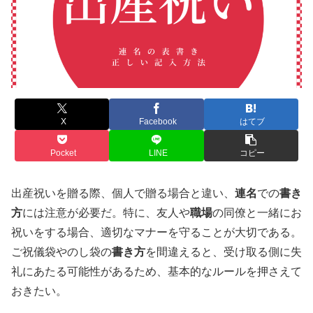
X
Facebook
はてブ
Pocket
LINE
コピー
出産祝いを贈る際、個人で贈る場合と違い、
連名
での
書き
方
には注意が必要だ。特に、友人や
職場
の同僚と一緒にお
祝いをする場合、適切なマナーを守ることが大切である。
ご祝儀袋やのし袋の
書き方
を間違えると、受け取る側に失
礼にあたる可能性があるため、基本的なルールを押さえて
おきたい。