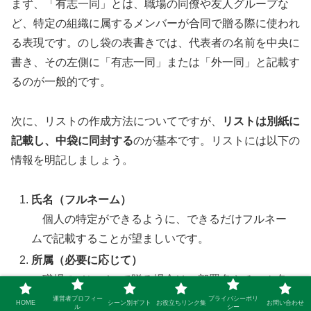
まず、「有志一同」とは、職場の同僚や友人グループな
ど、特定の組織に属するメンバーが合同で贈る際に使われ
る表現です。のし袋の表書きでは、代表者の名前を中央に
書き、その左側に「有志一同」または「外一同」と記載す
るのが一般的です。
次に、リストの作成方法についてですが、
リストは別紙に
記載し、中袋に同封する
のが基本です。リストには以下の
情報を明記しましょう。
氏名（フルネーム）
個人の特定ができるように、できるだけフルネー
ムで記載することが望ましいです。
所属（必要に応じて）
職場のメンバーで贈る場合は、部署名やチーム名
を記載しておくと分かりやすくなります。
運営者プロフィー
プライバシーポリ
HOME
シーン別ギフト
お役立ちリンク集
お問い合わせ
ル
シー