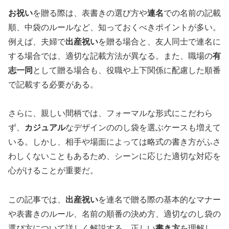
お祝い
を贈る際は、表書きの選び方や
連名
での名前の記載
順、中袋のルールなど、知っておくべきポイントが多い。
例えば、夫婦で
出産祝い
を贈る場合と、友人同士で連名に
する場合では、適切な記載方法が異なる。また、職場の
有
志一同
として贈る場合も、役職や上下関係に配慮した順番
で記載する必要がある。
さらに、親しい間柄では、フォーマルな形式にこだわら
ず、
カジュアル
なデザインののし袋を選ぶケースも増えて
いる。しかし、相手や場面によっては略式の書き方がふさ
わしくないこともあるため、シーンに応じた適切な対応を
心がけることが重要だ。
この記事では、
出産祝い
を連名で贈る際の基本的なマナー
や表書きのルール、名前の順番の決め方、適切なのし袋の
選び方について詳しく解説する。正しい
書き方
を理解し、