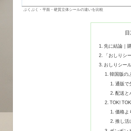
ぷくぷく・平面・硬質立体シールの違いを比較
目
先に結論｜
「おしりシ
おしりシー
韓国版の
通販で
配送と
TOK! T
価格よ
推し活
ボンボン