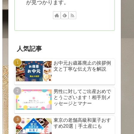
が見つかります。
人気記事
お中元お歳暮廃止の挨拶例
文と丁寧な伝え方を解説
男性に対してご出産おめで
とうございます！相手別メ
ッセージとマナー
東京の老舗高級和菓子おす
すめ20選｜手土産にも