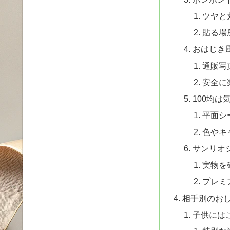
ツヤと
貼る場
おはじき
通販写
安全に
100均は
平面シ
色やキ
サンリオ
実物を
プレミ
相手別のお
子供には