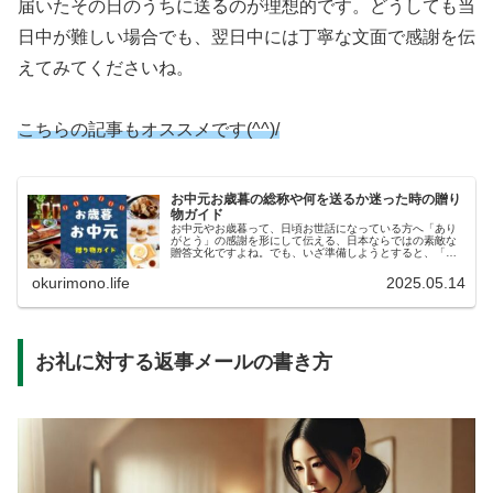
届いたその日のうちに送るのが理想的です。どうしても当
日中が難しい場合でも、翌日中には丁寧な文面で感謝を伝
えてみてくださいね。
こちらの記事もオススメです(^^)/
お中元お歳暮の総称や何を送るか迷った時の贈り
物ガイド
お中元やお歳暮って、日頃お世話になっている方へ「あり
がとう」の感謝を形にして伝える、日本ならではの素敵な
贈答文化ですよね。でも、いざ準備しようとすると、「お
中元とお歳暮をまとめた総称ってあるの？」「結局、何を
送るのが正解？」なんて検索して、...
okurimono.life
2025.05.14
お礼に対する返事メールの書き方