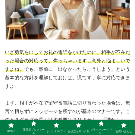
いざ勇気を出してお礼の電話をかけたのに、相手が不在だ
った場合の対応って、焦っちゃいますし意外と悩ましいで
すよね。
でも、事前に「出なかったらこうしよう」という
基本的な方針を理解しておけば、慌てず丁寧に対応できま
すよ。
まず、相手が不在で留守番電話に切り替わった場合は、無
言で切らずにメッセージを残すのが基本のマナーです。こ
のときダラダラ長く話す必要はありません。「誰から」
「何の件で」「また連絡する旨」の3点を手短に伝えるよ
運営者プロフィー
プライバシーポリ
HOME
シーン別ギフト
お役立ちリンク集
お問い合わせ
ル
シー