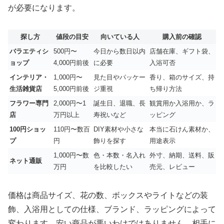
が必要になります。
探し方
値段の目安
向いている人
購入前の確認
バラエティシ
500円〜
今日から数日以内
店舗在庫、ギフト袋、
ョップ
4,000円前後
に必要
入浴可否
インテリア・
1,000円〜
見た目やパッケー
香り、箱のサイズ、持
生活雑貨店
5,000円前後
ジ重視
ち帰り方法
フラワー専門
2,000円〜1
誕生日、退職、長
観賞用か入浴用か、ラ
店
万円以上
寿祝いなど
ッピング
100円ショッ
110円〜数百
DIY素材や小さな
本当に石けん素材か、
プ
円
飾りを探す
用途表示
1,000円〜数
色・本数・名入れ
外寸、納期、送料、販
ネット通販
万円
を比較したい
売元、レビュー
価格は商品サイズ、花の数、ボックスやライトなどの装
飾、入浴用としての仕様、ブランド、ラッピングによって
変わります。安い商品が悪いわけではありません。相手に