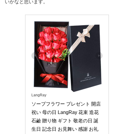
いかなと思います。
LangRay
ソープフラワー プレゼント 開店
祝い 母の日 LangRay 花束 造花 
石鹼 贈り物 ギフト 敬老の日 誕
生日 記念日 お見舞い 感謝 お礼 