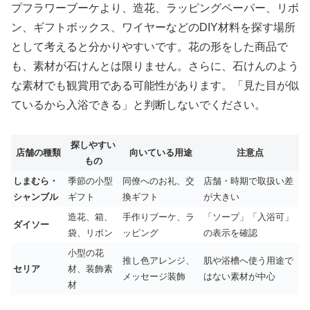
プフラワーブーケより、造花、ラッピングペーパー、リボ
ン、ギフトボックス、ワイヤーなどのDIY材料を探す場所
として考えると分かりやすいです。花の形をした商品で
も、素材が石けんとは限りません。さらに、石けんのよう
な素材でも観賞用である可能性があります。「見た目が似
ているから入浴できる」と判断しないでください。
探しやすい
店舗の種類
向いている用途
注意点
もの
しまむら・
季節の小型
同僚へのお礼、交
店舗・時期で取扱い差
シャンブル
ギフト
換ギフト
が大きい
造花、箱、
手作りブーケ、ラ
「ソープ」「入浴可」
ダイソー
袋、リボン
ッピング
の表示を確認
小型の花
推し色アレンジ、
肌や浴槽へ使う用途で
セリア
材、装飾素
メッセージ装飾
はない素材が中心
材