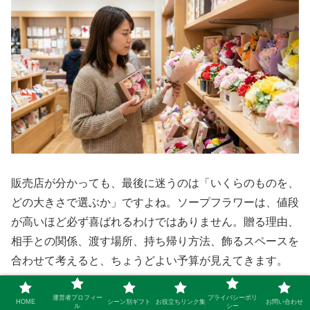
販売店が分かっても、最後に迷うのは「いくらのものを、
どの大きさで選ぶか」ですよね。ソープフラワーは、値段
が高いほど必ず喜ばれるわけではありません。贈る理由、
相手との関係、渡す場所、持ち帰り方法、飾るスペースを
合わせて考えると、ちょうどよい予算が見えてきます。
たとえば、職場で個人的なお礼として大きなブーケを渡す
運営者プロフィー
プライバシーポリ
HOME
シーン別ギフト
お役立ちリンク集
お問い合わせ
ル
シー