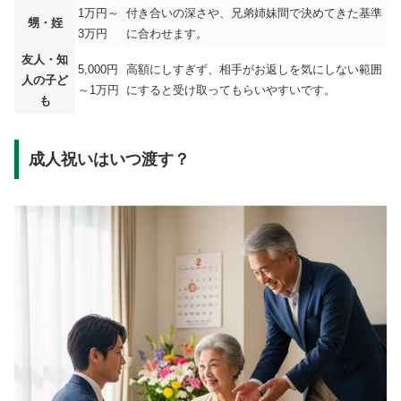
1万円～
付き合いの深さや、兄弟姉妹間で決めてきた基準
甥・姪
3万円
に合わせます。
友人・知
5,000円
高額にしすぎず、相手がお返しを気にしない範囲
人の子ど
～1万円
にすると受け取ってもらいやすいです。
も
成人祝いはいつ渡す？