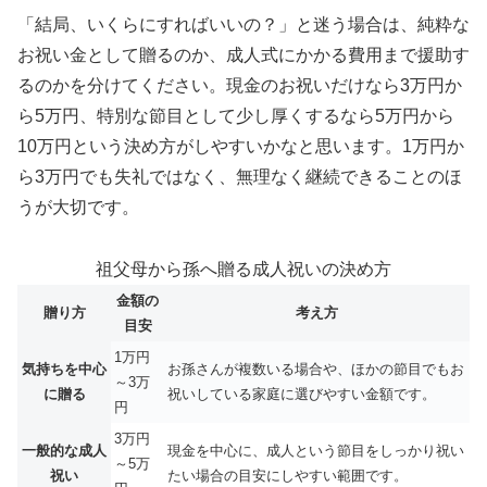
「結局、いくらにすればいいの？」と迷う場合は、純粋な
お祝い金として贈るのか、成人式にかかる費用まで援助す
るのかを分けてください。現金のお祝いだけなら3万円か
ら5万円、特別な節目として少し厚くするなら5万円から
10万円という決め方がしやすいかなと思います。1万円か
ら3万円でも失礼ではなく、無理なく継続できることのほ
うが大切です。
祖父母から孫へ贈る成人祝いの決め方
金額の
贈り方
考え方
目安
1万円
気持ちを中心
お孫さんが複数いる場合や、ほかの節目でもお
～3万
に贈る
祝いしている家庭に選びやすい金額です。
円
3万円
一般的な成人
現金を中心に、成人という節目をしっかり祝い
～5万
祝い
たい場合の目安にしやすい範囲です。