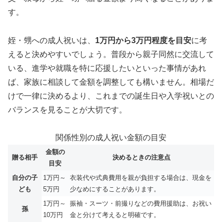
す。
姪・甥への成人祝いは、
1万円から3万円程度を目安
に考
えると決めやすいでしょう。普段から親子同然に交流して
いる、進学や就職を特に応援したいといった事情があれ
ば、家族に相談して金額を調整しても構いません。相場だ
けで一律に決めるより、これまでの誕生日や入学祝いとの
バランスを見ることが大切です。
関係性別の成人祝い金額の目安
金額の
贈る相手
決めるときの注意点
目安
自分の子
1万円～
衣装代や式典費用を親が負担する場合は、現金を
ども
5万円
少なめにすることがあります。
1万円～
振袖・スーツ・前撮りなどの費用援助は、お祝い
孫
10万円
金と分けて考えると明確です。