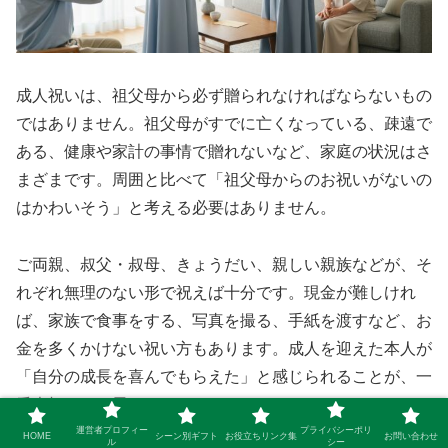
成人祝いは、祖父母から必ず贈られなければならないもの
ではありません。祖父母がすでに亡くなっている、疎遠で
ある、健康や家計の事情で贈れないなど、家庭の状況はさ
まざまです。周囲と比べて「祖父母からのお祝いがないの
はかわいそう」と考える必要はありません。
ご両親、叔父・叔母、きょうだい、親しい親族などが、そ
れぞれ無理のない形で祝えば十分です。現金が難しけれ
ば、家族で食事をする、写真を撮る、手紙を渡すなど、お
金を多くかけない祝い方もあります。成人を迎えた本人が
「自分の成長を喜んでもらえた」と感じられることが、一
番大切かなと思います。
運営者プロフィー
プライバシーポリ
HOME
シーン別ギフト
お役立ちリンク集
お問い合わせ
ル
シー