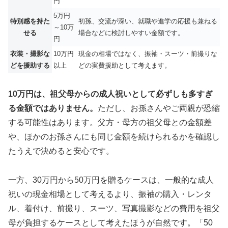
円
5万円
特別感を持た
初孫、交流が深い、就職や進学の応援も兼ねる
～10万
せる
場合などに検討しやすい金額です。
円
衣装・撮影な
10万円
現金の相場ではなく、振袖・スーツ・前撮りな
どを援助する
以上
どの実費援助として考えます。
10万円は、祖父母からの成人祝いとして必ずしも多すぎ
る金額ではありません。
ただし、お孫さんやご両親が恐縮
する可能性はあります。父方・母方の祖父母との金額差
や、ほかのお孫さんにも同じ金額を続けられるかを確認し
たうえで決めると安心です。
一方、30万円から50万円を贈るケースは、一般的な成人
祝いの現金相場として考えるより、振袖の購入・レンタ
ル、着付け、前撮り、スーツ、写真撮影などの費用を祖父
母が負担するケースとして考えたほうが自然です。「50