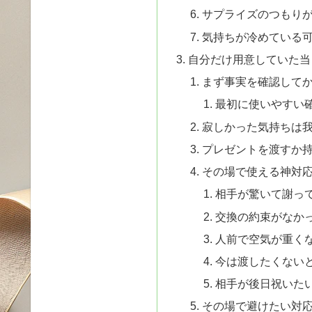
サプライズのつもり
気持ちが冷めている
自分だけ用意していた当
まず事実を確認して
最初に使いやすい
寂しかった気持ちは
プレゼントを渡すか
その場で使える神対
相手が驚いて謝っ
交換の約束がなか
人前で空気が重く
今は渡したくない
相手が後日祝いた
その場で避けたい対