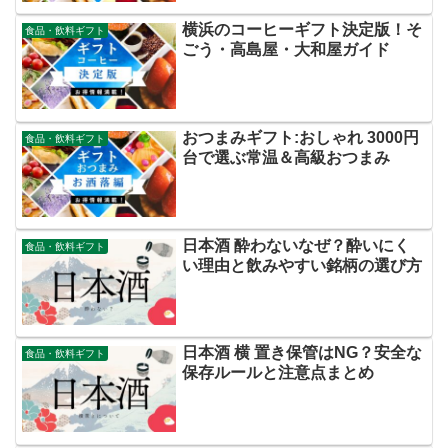
横浜のコーヒーギフト決定版！そ
食品・飲料ギフト
ごう・高島屋・大和屋ガイド
おつまみギフト:おしゃれ 3000円
食品・飲料ギフト
台で選ぶ常温＆高級おつまみ
日本酒 酔わないなぜ？酔いにく
食品・飲料ギフト
い理由と飲みやすい銘柄の選び方
日本酒 横 置き保管はNG？安全な
食品・飲料ギフト
保存ルールと注意点まとめ